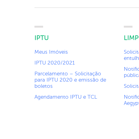
IPTU
LIM
Meus Imóveis
Solici
entulh
IPTU 2020/2021
Notifi
Parcelamento – Solicitação
públic
para IPTU 2020 e emissão de
boletos
Solici
Agendamento IPTU e TCL
Notifi
Aegypt