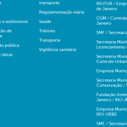
o
transporte
RIOTUR / Empre
de Janeiro
Regulamentação viária
CGM / Controla
s e autônomos
Saúde
Janeiro
ção de
Trânsito
SMF / Secretar
te
Transporte
Secretaria Mun
ão pública
Licenciamento 
Vigilância sanitária
e obras
Secretaria Mun
Controle Urba
Empresa Munici
Secretaria Muni
Conservação /
Fundação Insti
Janeiro / RIO
Empresa Munici
RIO-URBE
SME / Secretar