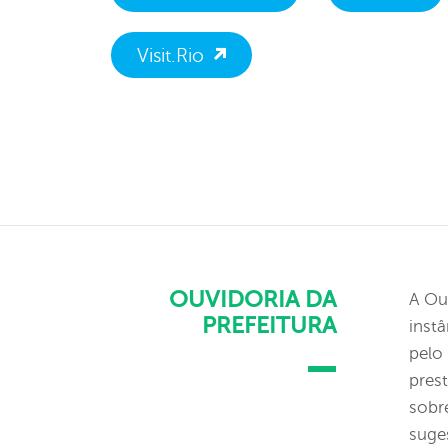
Visit.Rio
OUVIDORIA DA
A Ou
PREFEITURA
inst
pelo
pres
sobre
suge