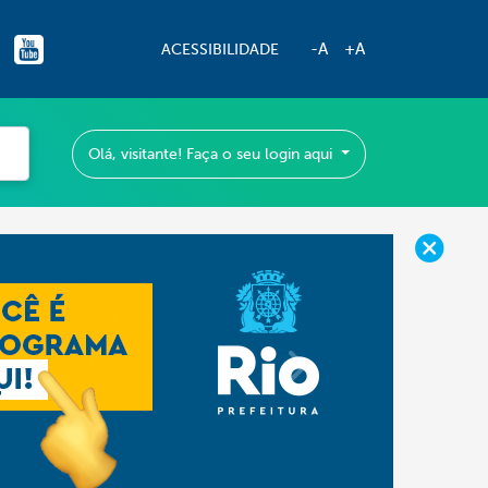
-A
+A
ACESSIBILIDADE
Olá, visitante! Faça o seu login aqui
Next