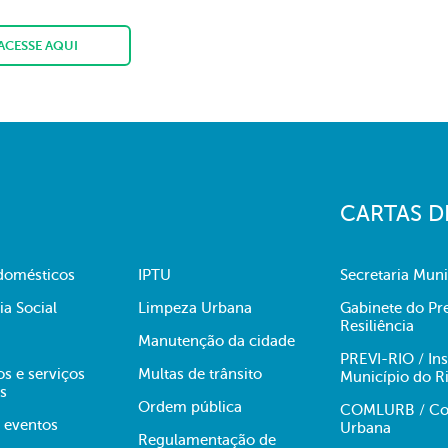
ACESSE AQUI
CARTAS D
domésticos
IPTU
Secretaria Muni
ia Social
Limpeza Urbana
Gabinete do Pre
Resiliência
Manutenção da cidade
PREVI-RIO / Ins
s e serviços
Multas de trânsito
Município do R
s
Ordem pública
COMLURB / Com
e eventos
Urbana
Regulamentação de