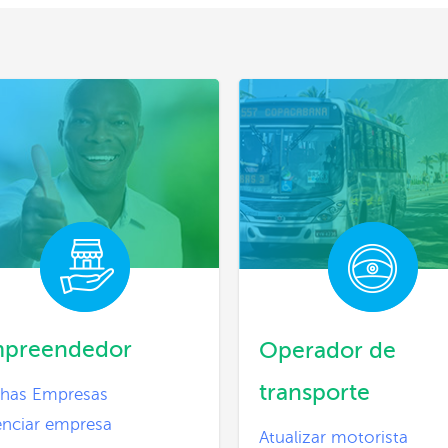
preendedor
Operador de
transporte
has Empresas
enciar empresa
Atualizar motorista