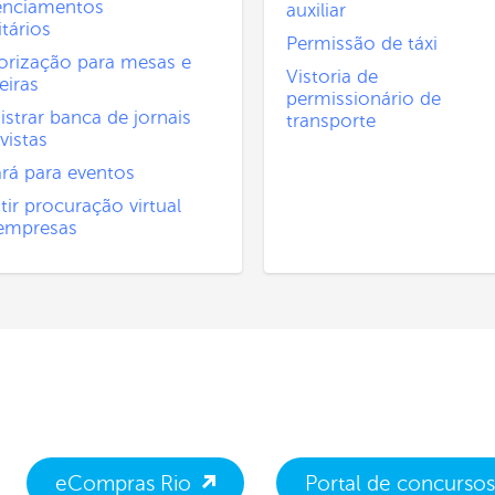
enciamentos
auxiliar
itários
Permissão de táxi
orização para mesas e
Vistoria de
eiras
permissionário de
istrar banca de jornais
transporte
vistas
ará para eventos
tir procuração virtual
empresas
eCompras Rio
Portal de concursos