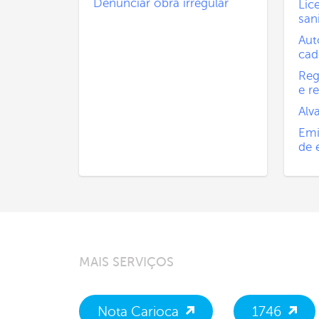
Denunciar obra irregular
Lic
san
Aut
cad
Reg
e re
Alv
Emi
de 
MAIS SERVIÇOS
Nota Carioca
1746