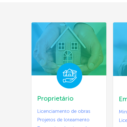
Proprietário
Em
Licenciamento de obras
Min
Projetos de loteamento
Lic